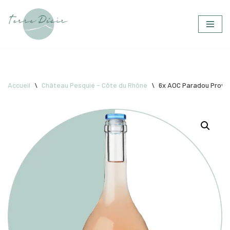
Aller
au
contenu
Accueil
\
Château Pesquié - Côte du Rhône
\
6x AOC Paradou Prove