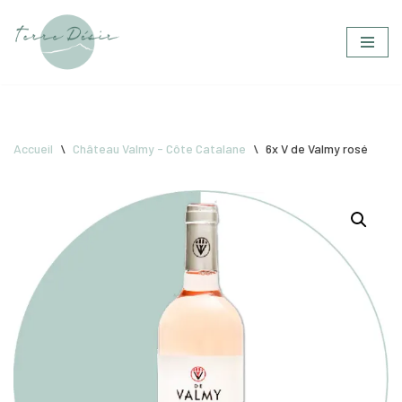
Aller
au
contenu
Accueil
\
Château Valmy - Côte Catalane
\
6x V de Valmy rosé