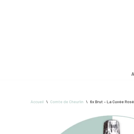
Aller
au
contenu
A
Accueil
\
Comte de Cheurlin
\
6x Brut – La Cuvée Ros