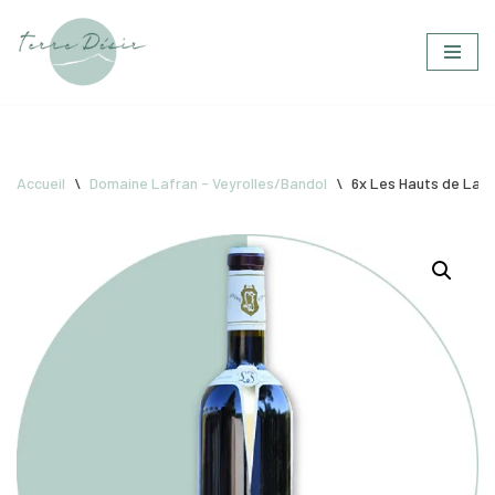
Aller
au
contenu
Accueil
\
Domaine Lafran - Veyrolles/Bandol
\
6x Les Hauts de Lafr